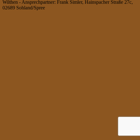
Wilthen - Ansprechpartner: Frank Simler, Hainspacher Straße 27c,
02689 Sohland/Spree