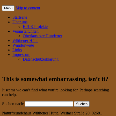
Skip to content
Menu
Startseite
Über uns
EPLR Projekte
Veranstaltungen
Oberlausitzer Hunderter
Wilthener Hütte
Wanderwege
Links
Impressum
Datenschutzerklärung
This is somewhat embarrassing, isn’t it?
It seems we can’t find what you’re looking for. Perhaps searching
can help.
Suchen nach:
Naturfreundehaus Wilthener Hütte, Weifaer Straße 20, 02681