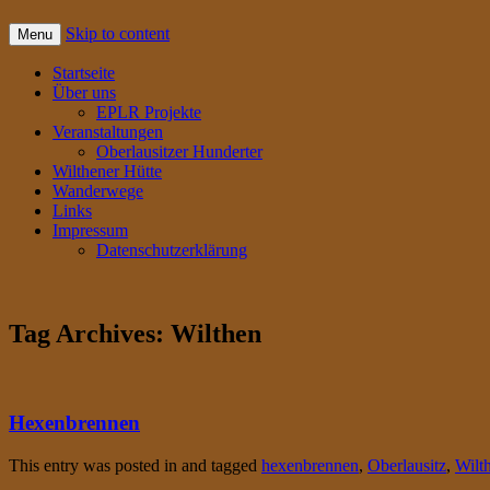
Skip to content
Menu
Startseite
Über uns
EPLR Projekte
Veranstaltungen
Oberlausitzer Hunderter
Wilthener Hütte
Wanderwege
Links
Impressum
Datenschutzerklärung
Tag Archives:
Wilthen
Hexenbrennen
This entry was posted in and tagged
hexenbrennen
,
Oberlausitz
,
Wilt